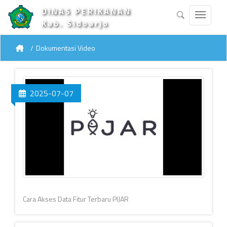
DINAS PERIKANAN
Kab. Sidoarjo
Dokumentasi Video
2025-07-07
Cara Akses Data Fitur Terbaru PIJAR